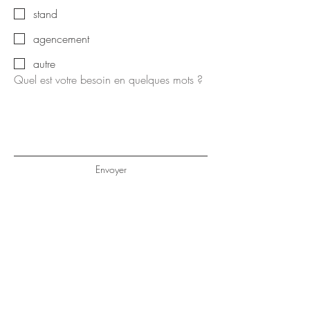
stand
agencement
autre
Quel est votre besoin en quelques mots ?
Envoyer