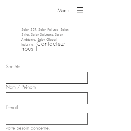
Menu
Salon S2R, Salon Pollutec, Salon
Sirha, Salon Solutrans, Salon
Ambiente, Salon Global
Contactez-
Industrie...
nous !
Société
Nom / Prénom
E‑mail
votre besoin concerne,